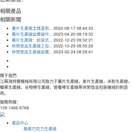
相關產品
相關新聞
薯片生產線怎樣選用...
2022-08-17 08:44:33
薯片生產線設備操作...
2023-04-20 08:19:33
薯片生產線：給袋式...
2022-12-23 09:32:21
休閑食品生產線之自...
2022-10-29 08:55:26
休閑食品生產線設備...
2023-02-24 08:29:41
關于我們
江蘇海特爾機械有限公司致力于薯片生產線，麥片生產線，米粉生產線，
糖果生產線，谷物棒生產線，營養棒生產線等休閑食品包裝機械的制造
商。
服務熱線：
139-1466-6768
產品中心
糖果巧克力生產線