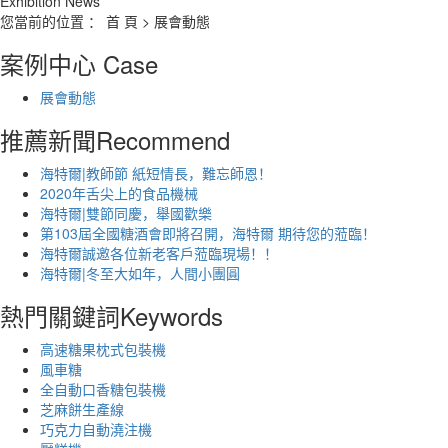
Exhibition News
您當前的位置 ： 首 頁 > 展會動態
案例中心
Case
展會動態
推薦新聞
Recommend
海特爾|教師節 紙短情長，難忘師恩！
2020年舌尖上的食品機械
海特爾|雙節同慶，舉國歡樂
第103屆全國糖酒會即將召開，海特爾 期待您的蒞臨！
海特爾誠邀各位新老客戶蒞臨現場！！
海特爾|冬至大如年，人間小團圓
熱門關鍵詞
Keywords
高速糖果枕式包裝機
風車糖
全自動口香糖包裝機
芝麻餅生產線
巧克力自動澆注機