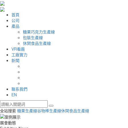
首頁
公司
產品
糖果巧克力生產線
包裝生產線
休閑食品生產線
VR看廠
工廠實力
新聞
聯系我們
EN
全站搜索
糖果生產線
谷物棒生產線
休閑食品生產線
展會動態