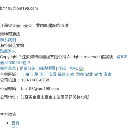
bm198@bm198.com
地址：
江蘇省東臺市臺東工業園區建設路19號
海特爾通訊
聯系我們
海特爾英文站
點擊進入
Copyright ? 江蘇海特爾機械有限公司 All rights reserved 備案號：
蘇ICP
備15035901號-2
熱推信息
|
企業分站
|
網站地圖
|
RSS
|
XML
主營區域：
上海
江蘇
浙江
安徽
福建
山東
河南
湖北
湖南
廣東
公司電話 ：139-1466-6768
公司郵箱 ：bm198@bm198.com
公司地址 : 江蘇省東臺市臺東工業園區建設路19號
官方微信
首頁