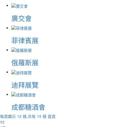
廣交會
菲律賓展
俄羅斯展
迪拜展覽
成都糖酒會
每頁顯示 12 條,共有 15 條
首頁
1
2