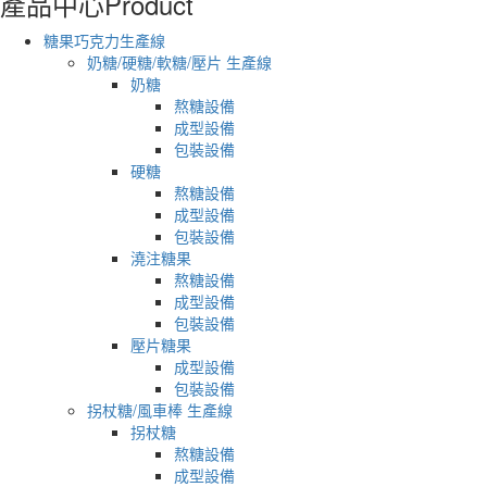
產品中心
Product
糖果巧克力生產線
奶糖/硬糖/軟糖/壓片 生產線
奶糖
熬糖設備
成型設備
包裝設備
硬糖
熬糖設備
成型設備
包裝設備
澆注糖果
熬糖設備
成型設備
包裝設備
壓片糖果
成型設備
包裝設備
拐杖糖/風車棒 生產線
拐杖糖
熬糖設備
成型設備