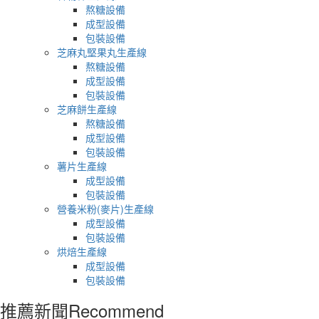
熬糖設備
成型設備
包裝設備
芝麻丸堅果丸生產線
熬糖設備
成型設備
包裝設備
芝麻餅生產線
熬糖設備
成型設備
包裝設備
薯片生產線
成型設備
包裝設備
營養米粉(麥片)生產線
成型設備
包裝設備
烘焙生產線
成型設備
包裝設備
推薦新聞
Recommend