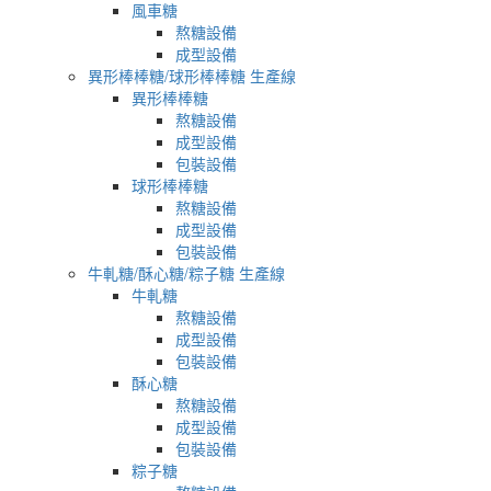
風車糖
熬糖設備
成型設備
異形棒棒糖/球形棒棒糖 生產線
異形棒棒糖
熬糖設備
成型設備
包裝設備
球形棒棒糖
熬糖設備
成型設備
包裝設備
牛軋糖/酥心糖/粽子糖 生產線
牛軋糖
熬糖設備
成型設備
包裝設備
酥心糖
熬糖設備
成型設備
包裝設備
粽子糖