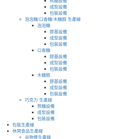
熬糖設備
成型設備
包裝設備
泡泡糖/口香糖/木糖醇 生產線
泡泡糖
膠基設備
成型設備
包裝設備
口香糖
膠基設備
成型設備
包裝設備
木糖醇
膠基設備
成型設備
包裝設備
巧克力 生產線
熬糖設備
成型設備
包裝設備
包裝生產線
休閑食品生產線
谷物棒生產線