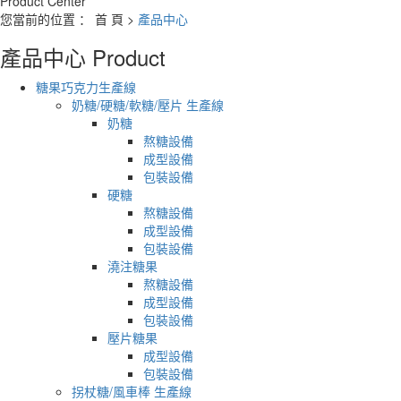
Product Center
您當前的位置 ： 首 頁 >
產品中心
產品中心
Product
糖果巧克力生產線
奶糖/硬糖/軟糖/壓片 生產線
奶糖
熬糖設備
成型設備
包裝設備
硬糖
熬糖設備
成型設備
包裝設備
澆注糖果
熬糖設備
成型設備
包裝設備
壓片糖果
成型設備
包裝設備
拐杖糖/風車棒 生產線