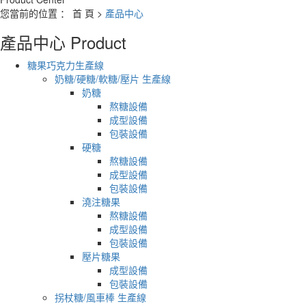
您當前的位置 ： 首 頁 >
產品中心
產品中心
Product
糖果巧克力生產線
奶糖/硬糖/軟糖/壓片 生產線
奶糖
熬糖設備
成型設備
包裝設備
硬糖
熬糖設備
成型設備
包裝設備
澆注糖果
熬糖設備
成型設備
包裝設備
壓片糖果
成型設備
包裝設備
拐杖糖/風車棒 生產線