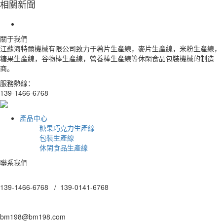
相關新聞
關于我們
江蘇海特爾機械有限公司致力于薯片生產線，麥片生產線，米粉生產線，
糖果生產線，谷物棒生產線，營養棒生產線等休閑食品包裝機械的制造
商。
服務熱線：
139-1466-6768
產品中心
糖果巧克力生產線
包裝生產線
休閑食品生產線
聯系我們
電話：
139-1466-6768 / 139-0141-6768
郵箱:
bm198@bm198.com