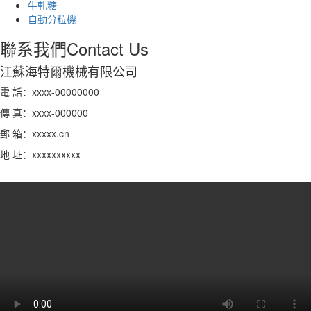
牛軋糖
自動分粒機
聯系我們
Contact Us
江蘇海特爾機械有限公司
電 話：xxxx-00000000
傳 真：xxxx-000000
郵 箱：xxxxx.cn
地 址：xxxxxxxxxx