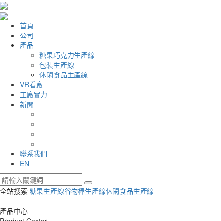
首頁
公司
產品
糖果巧克力生產線
包裝生產線
休閑食品生產線
VR看廠
工廠實力
新聞
聯系我們
EN
全站搜索
糖果生產線
谷物棒生產線
休閑食品生產線
產品中心
Product Center