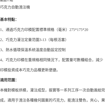
巧克力自動澆注機
基本特點：
1、通過巧克力印模配置標準規格（毫米）275*175*20
2、巧克力灌注定量范圍3-13（每根活塞）
3、熱水循環保溫系統溫度自動設定控制
4、巧克力印模在重規格相同情況下，配置量可數種組合，減少
印模投資成本巧克力品種更新便捷。
適用范圍：
本機對模板烘模，灌注成型，振實等一系列工序一次自動進給完
成，適用于澆注各種幾何圖案的巧克力，能澆注雙色，夾心，果