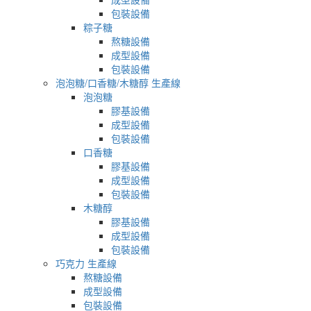
包裝設備
粽子糖
熬糖設備
成型設備
包裝設備
泡泡糖/口香糖/木糖醇 生產線
泡泡糖
膠基設備
成型設備
包裝設備
口香糖
膠基設備
成型設備
包裝設備
木糖醇
膠基設備
成型設備
包裝設備
巧克力 生產線
熬糖設備
成型設備
包裝設備