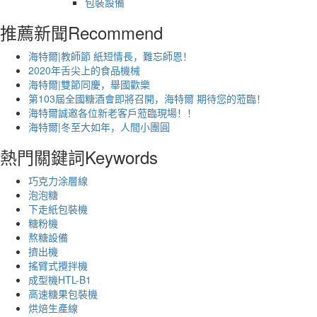
包裝設備
推薦新聞
Recommend
海特爾|教師節 紙短情長，難忘師恩！
2020年舌尖上的食品機械
海特爾|雙節同慶，舉國歡樂
第103屆全國糖酒會即將召開，海特爾 期待您的蒞臨！
海特爾誠邀各位新老客戶蒞臨現場！！
海特爾|冬至大如年，人間小團圓
熱門關鍵詞
Keywords
巧克力涂層線
泡泡糖
下走紙包裝機
糖粉機
熬糖設備
擠出機
搖臂式攪拌機
成型機HTL-B1
高速糖果包裝機
烘焙生產線