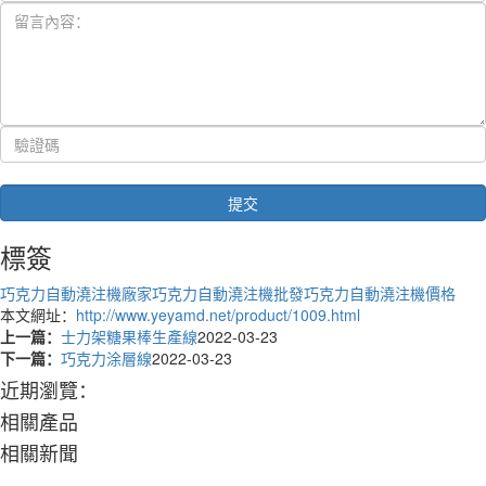
標簽
巧克力自動澆注機廠家
巧克力自動澆注機批發
巧克力自動澆注機價格
本文網址：
http://www.yeyamd.net/product/1009.html
上一篇：
士力架糖果棒生產線
2022-03-23
下一篇：
巧克力涂層線
2022-03-23
近期瀏覽：
相關產品
相關新聞