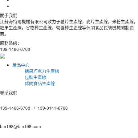
關于我們
江蘇海特爾機械有限公司致力于薯片生產線，麥片生產線，米粉生產線，
糖果生產線，谷物棒生產線，營養棒生產線等休閑食品包裝機械的制造
商。
服務熱線：
139-1466-6768
產品中心
糖果巧克力生產線
包裝生產線
休閑食品生產線
聯系我們
電話：
139-1466-6768 / 139-0141-6768
郵箱:
bm198@bm198.com
地址：