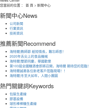
News Center
您當前的位置 ： 首 頁 > 新聞中心
新聞中心
News
公司新聞
行業資訊
技術資訊
推薦新聞
Recommend
海特爾|教師節 紙短情長，難忘師恩！
2020年舌尖上的食品機械
海特爾|雙節同慶，舉國歡樂
第103屆全國糖酒會即將召開，海特爾 期待您的蒞臨！
海特爾誠邀各位新老客戶蒞臨現場！！
海特爾|冬至大如年，人間小團圓
熱門關鍵詞
Keywords
包裝生產線
膠基設備
球形棒棒糖生產線