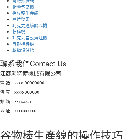
電磁炒糖鍋
折疊包裝機
拐杖糖生產線
壓片糖果
巧克力連續調溫機
粉碎機
巧克力自動澆注機
異形棒棒糖
軟糖澆注線
聯系我們
Contact Us
江蘇海特爾機械有限公司
電 話：xxxx-00000000
傳 真：xxxx-000000
郵 箱：xxxxx.cn
地 址：xxxxxxxxxx
谷物棒生產線的操作技巧