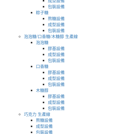
成型設備
包裝設備
粽子糖
熬糖設備
成型設備
包裝設備
泡泡糖/口香糖/木糖醇 生產線
泡泡糖
膠基設備
成型設備
包裝設備
口香糖
膠基設備
成型設備
包裝設備
木糖醇
膠基設備
成型設備
包裝設備
巧克力 生產線
熬糖設備
成型設備
包裝設備