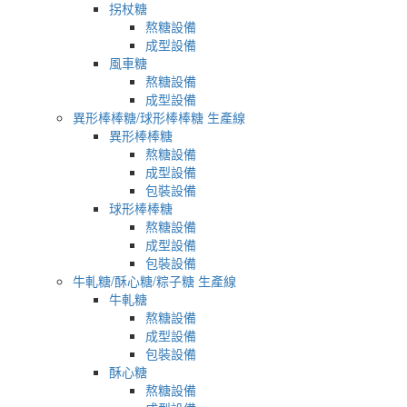
拐杖糖
熬糖設備
成型設備
風車糖
熬糖設備
成型設備
異形棒棒糖/球形棒棒糖 生產線
異形棒棒糖
熬糖設備
成型設備
包裝設備
球形棒棒糖
熬糖設備
成型設備
包裝設備
牛軋糖/酥心糖/粽子糖 生產線
牛軋糖
熬糖設備
成型設備
包裝設備
酥心糖
熬糖設備