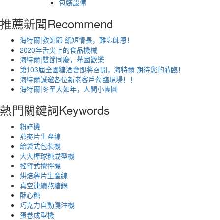
包裝設備
推薦新聞
Recommend
海特爾|教師節 紙短情長，難忘師恩！
2020年舌尖上的食品機械
海特爾|雙節同慶，舉國歡樂
第103屆全國糖酒會即將召開，海特爾 期待您的蒞臨！
海特爾誠邀各位新老客戶蒞臨現場！！
海特爾|冬至大如年，人間小團圓
熱門關鍵詞
Keywords
粉碎機
燕麥片生產線
給袋式包裝機
大大棒球糖成型機
搖臂式攪拌機
烘焙薯片生產線
真空連續熬糖鍋
酥心糖
巧克力自動澆注機
蛋卷成型機