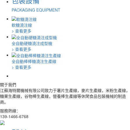
包裝設備
PACKAGING EQUIPMENT
軟糖澆注線
> 查看更多
全自動硬糖澆注成型機
> 查看更多
全自動棒棒糖澆注生產線
> 查看更多
關于我們
江蘇海特爾機械有限公司致力于薯片生產線，麥片生產線，米粉生產線，
糖果生產線，谷物棒生產線，營養棒生產線等休閑食品包裝機械的制造
商。
服務熱線：
139-1466-6768