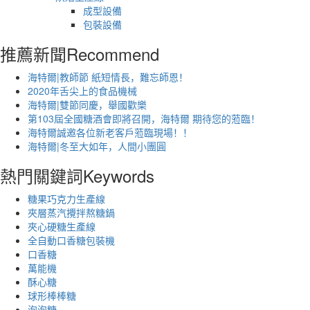
成型設備
包裝設備
推薦新聞
Recommend
海特爾|教師節 紙短情長，難忘師恩！
2020年舌尖上的食品機械
海特爾|雙節同慶，舉國歡樂
第103屆全國糖酒會即將召開，海特爾 期待您的蒞臨！
海特爾誠邀各位新老客戶蒞臨現場！！
海特爾|冬至大如年，人間小團圓
熱門關鍵詞
Keywords
糖果巧克力生產線
夾層蒸汽攪拌熬糖鍋
夾心硬糖生產線
全自動口香糖包裝機
口香糖
萬能機
酥心糖
球形棒棒糖
泡泡糖