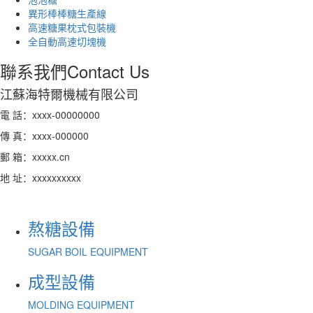
異形棒棒糖生產線
高速糖果枕式包裝機
全自動高速切塊機
聯系我們
Contact Us
江蘇海特爾機械有限公司
電 話：xxxx-00000000
傳 真：xxxx-000000
郵 箱：xxxxx.cn
地 址：xxxxxxxxxx
熬糖設備
SUGAR BOIL EQUIPMENT
成型設備
MOLDING EQUIPMENT