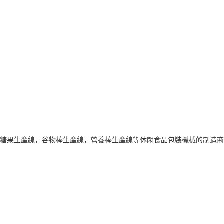
糖果生產線，谷物棒生產線，營養棒生產線等休閑食品包裝機械的制造商