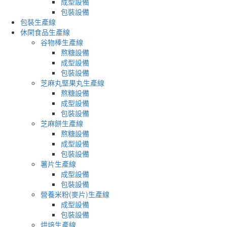
成型設備
包裝設備
包裝生產線
休閑食品生產線
谷物棒生產線
熬糖設備
成型設備
包裝設備
芝麻丸堅果丸生產線
熬糖設備
成型設備
包裝設備
芝麻餅生產線
熬糖設備
成型設備
包裝設備
薯片生產線
成型設備
包裝設備
營養米粉(麥片)生產線
成型設備
包裝設備
烘焙生產線