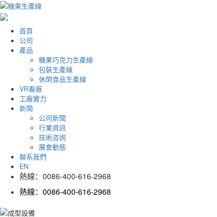
首頁
公司
產品
糖果巧克力生產線
包裝生產線
休閑食品生產線
VR看廠
工廠實力
新聞
公司新聞
行業資訊
技術咨詢
展會動態
聯系我們
EN
熱線：0086-400-616-2968
熱線：0086-400-616-2968