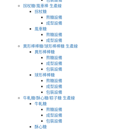
拐杖糖/風車棒 生產線
拐杖糖
熬糖設備
成型設備
風車糖
熬糖設備
成型設備
異形棒棒糖/球形棒棒糖 生產線
異形棒棒糖
熬糖設備
成型設備
包裝設備
球形棒棒糖
熬糖設備
成型設備
包裝設備
牛軋糖/酥心糖/粽子糖 生產線
牛軋糖
熬糖設備
成型設備
包裝設備
酥心糖