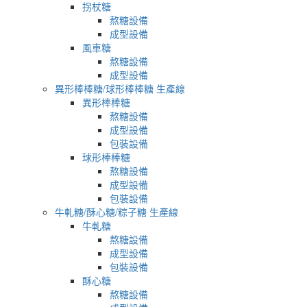
拐杖糖
熬糖設備
成型設備
風車糖
熬糖設備
成型設備
異形棒棒糖/球形棒棒糖 生產線
異形棒棒糖
熬糖設備
成型設備
包裝設備
球形棒棒糖
熬糖設備
成型設備
包裝設備
牛軋糖/酥心糖/粽子糖 生產線
牛軋糖
熬糖設備
成型設備
包裝設備
酥心糖
熬糖設備