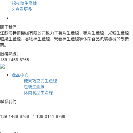
拐杖糖生產線
> 查看更多
關于我們
江蘇海特爾機械有限公司致力于薯片生產線，麥片生產線，米粉生產線，
糖果生產線，谷物棒生產線，營養棒生產線等休閑食品包裝機械的制造
商。
服務熱線：
139-1466-6768
產品中心
糖果巧克力生產線
包裝生產線
休閑食品生產線
聯系我們
電話：
139-1466-6768 / 139-0141-6768
郵箱: