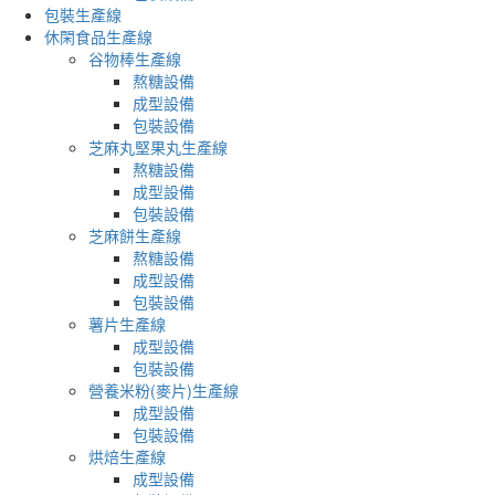
包裝生產線
休閑食品生產線
谷物棒生產線
熬糖設備
成型設備
包裝設備
芝麻丸堅果丸生產線
熬糖設備
成型設備
包裝設備
芝麻餅生產線
熬糖設備
成型設備
包裝設備
薯片生產線
成型設備
包裝設備
營養米粉(麥片)生產線
成型設備
包裝設備
烘焙生產線
成型設備