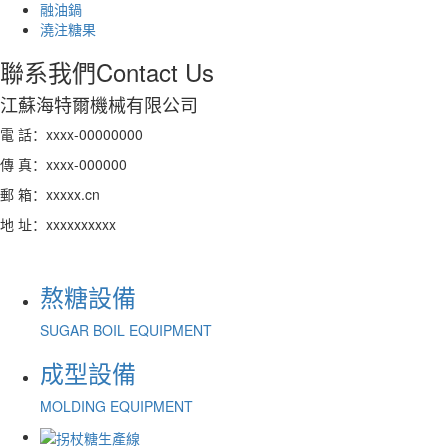
融油鍋
澆注糖果
聯系我們
Contact Us
江蘇海特爾機械有限公司
電 話：xxxx-00000000
傳 真：xxxx-000000
郵 箱：xxxxx.cn
地 址：xxxxxxxxxx
熬糖設備
SUGAR BOIL EQUIPMENT
成型設備
MOLDING EQUIPMENT