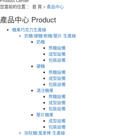
Product Center
您當前的位置 ： 首 頁 >
產品中心
產品中心
Product
糖果巧克力生產線
奶糖/硬糖/軟糖/壓片 生產線
奶糖
熬糖設備
成型設備
包裝設備
硬糖
熬糖設備
成型設備
包裝設備
澆注糖果
熬糖設備
成型設備
包裝設備
壓片糖果
成型設備
包裝設備
拐杖糖/風車棒 生產線