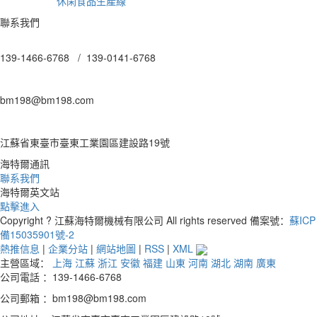
休閑食品生產線
聯系我們
電話：
139-1466-6768 / 139-0141-6768
郵箱:
bm198@bm198.com
地址：
江蘇省東臺市臺東工業園區建設路19號
海特爾通訊
聯系我們
海特爾英文站
點擊進入
Copyright ? 江蘇海特爾機械有限公司 All rights reserved 備案號：
蘇ICP
備15035901號-2
熱推信息
|
企業分站
|
網站地圖
|
RSS
|
XML
主營區域：
上海
江蘇
浙江
安徽
福建
山東
河南
湖北
湖南
廣東
公司電話 ：139-1466-6768
公司郵箱 ：bm198@bm198.com