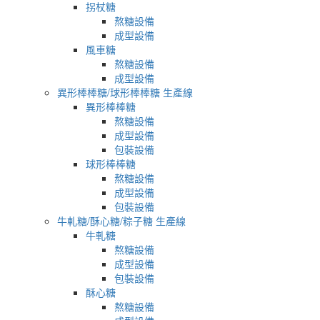
拐杖糖
熬糖設備
成型設備
風車糖
熬糖設備
成型設備
異形棒棒糖/球形棒棒糖 生產線
異形棒棒糖
熬糖設備
成型設備
包裝設備
球形棒棒糖
熬糖設備
成型設備
包裝設備
牛軋糖/酥心糖/粽子糖 生產線
牛軋糖
熬糖設備
成型設備
包裝設備
酥心糖
熬糖設備