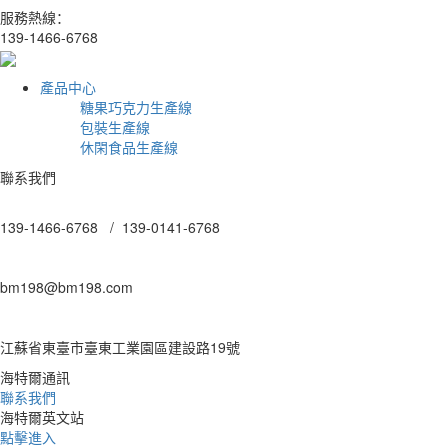
服務熱線：
139-1466-6768
產品中心
糖果巧克力生產線
包裝生產線
休閑食品生產線
聯系我們
電話：
139-1466-6768 / 139-0141-6768
郵箱:
bm198@bm198.com
地址：
江蘇省東臺市臺東工業園區建設路19號
海特爾通訊
聯系我們
海特爾英文站
點擊進入