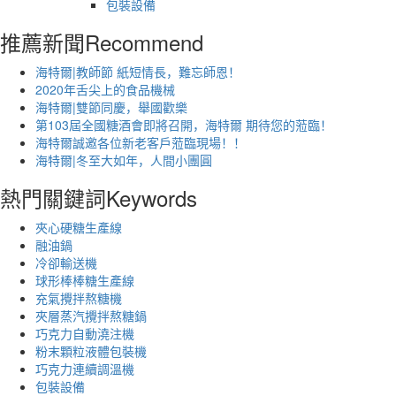
包裝設備
推薦新聞
Recommend
海特爾|教師節 紙短情長，難忘師恩！
2020年舌尖上的食品機械
海特爾|雙節同慶，舉國歡樂
第103屆全國糖酒會即將召開，海特爾 期待您的蒞臨！
海特爾誠邀各位新老客戶蒞臨現場！！
海特爾|冬至大如年，人間小團圓
熱門關鍵詞
Keywords
夾心硬糖生產線
融油鍋
冷卻輸送機
球形棒棒糖生產線
充氣攪拌熬糖機
夾層蒸汽攪拌熬糖鍋
巧克力自動澆注機
粉末顆粒液體包裝機
巧克力連續調溫機
包裝設備