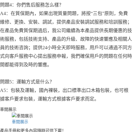
問題4：你們售后服務怎么樣？
A4：在質保期內，如果出現質量問題，將按“三包”原則，免費
維修、更換、安裝、調試，提供產品安裝調試服務和培訓服務；
在產品免費質保期過后，我公司繼續為本產品提供長期優惠的技
術服務，包括技術支持、產品的升級、故障的快速響應及相關人
員的技術咨詢；提供24小時全天即時服務，用戶可以通過不同方
式向客戶服務中心提出服務申報，我們確保用戶的問題在任何時
間都能得到及時的響應。
問題5：運輸方式是什么？
A5：包裝及運輸，國內裸裝，出口標準出口木箱包裝，也可根
據客戶要求包裝，運輸方式根據客戶要求而定。
車間展示
車間展示
產品手冊和更多內容隨時可供下載！