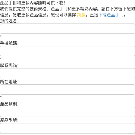
產品手冊和更多內容隨時可供下載！
我們提供完整的技術規格、產品手冊和更多精彩內容。請在下方留下您的
信息，獲取更多產品信息。您也可以選擇
跳過
，直接
下載產品手冊
。
您的姓名：
*
手機號碼：
*
聯系郵箱：
所在地址：
*
產品類別：
產品型號：