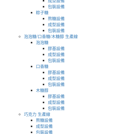
成型設備
包裝設備
粽子糖
熬糖設備
成型設備
包裝設備
泡泡糖/口香糖/木糖醇 生產線
泡泡糖
膠基設備
成型設備
包裝設備
口香糖
膠基設備
成型設備
包裝設備
木糖醇
膠基設備
成型設備
包裝設備
巧克力 生產線
熬糖設備
成型設備
包裝設備