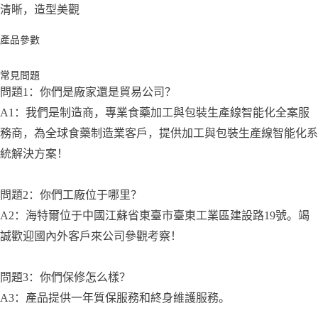
清晰，造型美觀
產品參數
常見問題
問題1：你們是廠家還是貿易公司？
A1：我們是制造商，專業食藥加工與包裝生產線智能化全案服
務商，為全球食藥制造業客戶，提供加工與包裝生產線智能化系
統解決方案！
問題2：你們工廠位于哪里？
A2：海特爾位于中國江蘇省東臺市臺東工業區建設路19號。竭
誠歡迎國內外客戶來公司參觀考察！
問題3：你們保修怎么樣？
A3：產品提供一年質保服務和終身維護服務。