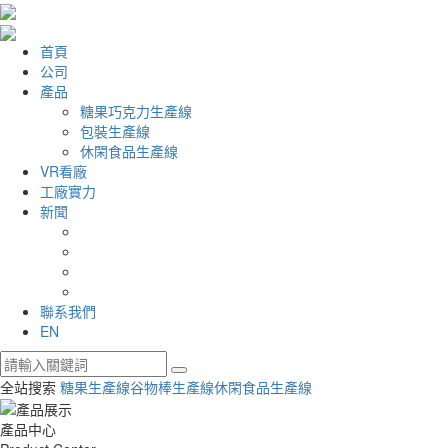
首頁
公司
產品
糖果巧克力生產線
包裝生產線
休閑食品生產線
VR看廠
工廠實力
新聞
聯系我們
EN
全站搜索
糖果生產線
谷物棒生產線
休閑食品生產線
產品中心