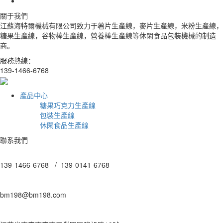
關于我們
江蘇海特爾機械有限公司致力于薯片生產線，麥片生產線，米粉生產線，
糖果生產線，谷物棒生產線，營養棒生產線等休閑食品包裝機械的制造
商。
服務熱線：
139-1466-6768
產品中心
糖果巧克力生產線
包裝生產線
休閑食品生產線
聯系我們
電話：
139-1466-6768 / 139-0141-6768
郵箱:
bm198@bm198.com
地址：