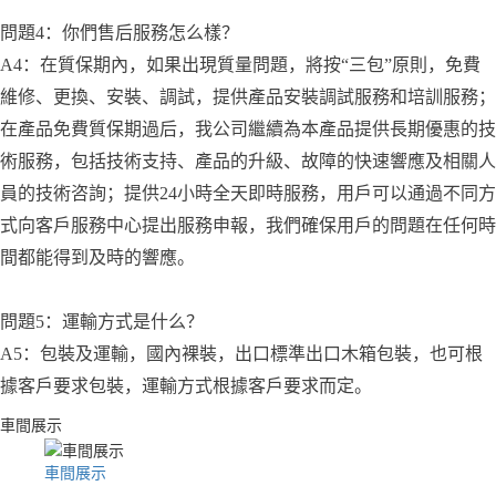
問題4：你們售后服務怎么樣？
A4：在質保期內，如果出現質量問題，將按“三包”原則，免費
維修、更換、安裝、調試，提供產品安裝調試服務和培訓服務；
在產品免費質保期過后，我公司繼續為本產品提供長期優惠的技
術服務，包括技術支持、產品的升級、故障的快速響應及相關人
員的技術咨詢；提供24小時全天即時服務，用戶可以通過不同方
式向客戶服務中心提出服務申報，我們確保用戶的問題在任何時
間都能得到及時的響應。
問題5：運輸方式是什么？
A5：包裝及運輸，國內裸裝，出口標準出口木箱包裝，也可根
據客戶要求包裝，運輸方式根據客戶要求而定。
車間展示
車間展示